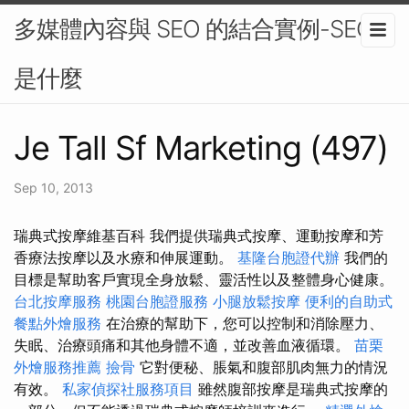
多媒體內容與 SEO 的結合實例-SEO
是什麼
Je Tall Sf Marketing (497)
Sep 10, 2013
瑞典式按摩維基百科 我們提供瑞典式按摩、運動按摩和芳
香療法按摩以及水療和伸展運動。
基隆台胞證代辦
我們的
目標是幫助客戶實現全身放鬆、靈活性以及整體身心健康。
台北按摩服務
桃園台胞證服務
小腿放鬆按摩
便利的自助式
餐點外燴服務
在治療的幫助下，您可以控制和消除壓力、
失眠、治療頭痛和其他身體不適，並改善血液循環。
苗栗
外燴服務推薦
撿骨
它對便秘、脹氣和腹部肌肉無力的情況
有效。
私家偵探社服務項目
雖然腹部按摩是瑞典式按摩的