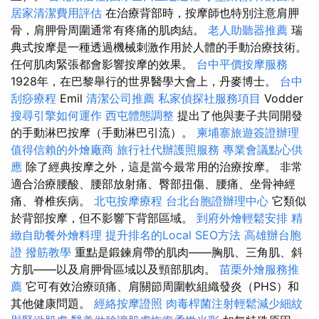
居家清潔費用評估
在治療背部時，按摩師也特別注意肩胛
骨，肩胛骨周圍通常有疼痛的肌肉結。
老人助聽器推薦
瑞
典式按摩是一種透過機械刺激作用於人體的手動治療技術。
任何肌肉緊張都會影響按摩的效果。
台中平價按摩服務
1928年，在巴黎舉行的世界醫學大會上，丹麥博士。
台中
刮痧療程
Emil
清潔公司推薦
私家偵探社服務項目
Vodder
搜尋引擎如何運作
西屯體態調整
提出了他與妻子共同開發
的手動淋巴按摩（手動淋巴引流）。
柬埔寨旅遊簽證辦理
值得信賴的外燴廠商
旅行社代辦護照服務
專業會議點心供
應
除了經典按摩之外，這是當今最常用的治療按摩。 非常
適合治療腰酸、腰部放射痛、臀部扭傷、腰痛、坐骨神經
痛、脊椎疾病。
北屯按摩療程
台北台胞證辦理中心
它類似
於背部按摩，但不影響下背部區域。
到府外燴輕鬆安排
精
緻自助餐外燴料理
提升排名的Local SEO方法
高雄辦台胞
證
撥筋教學
重點是鍛鍊肩帶的肌肉——胸肌、三角肌、斜
方肌——以及肩胛骨區域以及頸部肌肉。
苗栗外燴服務推
薦
它可有效治療頭痛、肩關節周圍軟組織發炎（PHS）和
其他健康問題。
經絡按摩證照
肉毒桿菌注射輕鬆減少細紋