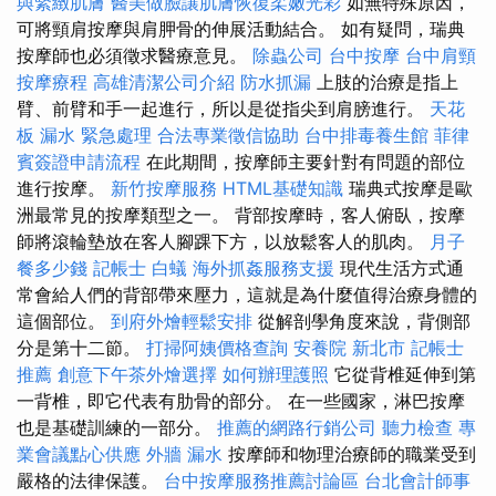
與緊緻肌膚
醫美做臉讓肌膚恢復柔嫩光彩
如無特殊原因，
可將頸肩按摩與肩胛骨的伸展活動結合。 如有疑問，瑞典
按摩師也必須徵求醫療意見。
除蟲公司
台中按摩
台中肩頸
按摩療程
高雄清潔公司介紹
防水抓漏
上肢的治療是指上
臂、前臂和手一起進行，所以是從指尖到肩膀進行。
天花
板 漏水 緊急處理
合法專業徵信協助
台中排毒養生館
菲律
賓簽證申請流程
在此期間，按摩師主要針對有問題的部位
進行按摩。
新竹按摩服務
HTML基礎知識
瑞典式按摩是歐
洲最常見的按摩類型之一。 背部按摩時，客人俯臥，按摩
師將滾輪墊放在客人腳踝下方，以放鬆客人的肌肉。
月子
餐多少錢
記帳士
白蟻
海外抓姦服務支援
現代生活方式通
常會給人們的背部帶來壓力，這就是為什麼值得治療身體的
這個部位。
到府外燴輕鬆安排
從解剖學角度來說，背側部
分是第十二節。
打掃阿姨價格查詢
安養院 新北市
記帳士
推薦
創意下午茶外燴選擇
如何辦理護照
它從背椎延伸到第
一背椎，即它代表有肋骨的部分。 在一些國家，淋巴按摩
也是基礎訓練的一部分。
推薦的網路行銷公司
聽力檢查
專
業會議點心供應
外牆 漏水
按摩師和物理治療師的職業受到
嚴格的法律保護。
台中按摩服務推薦討論區
台北會計師事