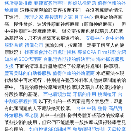
務所專業推薦
菲律賓簽證辦理
離婚法律問題
值得信賴的外
燴廠商
這種按摩與臉部美容按摩不同；在沒有載體的情況
下進行。
護理之家
產後護理之家 月子中心
適用於治療頭
痛、慢性發炎、週邊性顏面神經麻痺（顏面神經麻痺），但
中樞性顏面神經麻痺禁用。 辦公室按摩也是以瑞典式按摩
為基礎的，只不過是隔著衣服進行的。
安養中心
台中外燴
服務首選
禮儀公司
無論如何，按摩師一定要了解客人的健
康狀況！
找專業會計公司處理帳務
專業CPA Firm服務介紹
知名的SEO代理商
台胞證過期後的解決辦法
海外抓姦服務
支援
下面的清單非詳盡地概述了按摩的好處和排除事項。
豐富美味的自助餐服務
值得信賴的外燴廠商
水蛭療法在現
代醫學中再次流行，特別是在整形外科和其他健康問題的治
療中。 這是治療性按摩和運動按摩以及瑞典式按摩技術的
分段按摩的基礎。
西屯肩頸放鬆
牙橋的作用
桃園植牙
台
中刮痧療程推薦
以下列出的一些因素是完全禁忌症，即患
有此類問題的人不應該接受按摩。
台中 中醫 整骨
高品質
外燴服務
養老院
其中一些僅排除對身體某些部位的按摩或
某些技術的使用，但它們不能證明一般按摩或獲得醫學意見
是合理的。
如何挑選SEO關鍵字
整脊師證照培訓
天母按摩