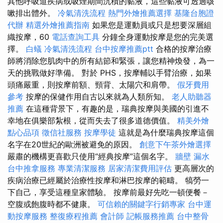
其他呼吸道疾病或吸煙期間沉積的黏液，這些黏液可透過咳
嗽排出體外。
冷氣清洗流程
熱門外燴推薦選擇
基隆台胞證
代辦
精選外燴推薦指南
如果您是運動員或只是想要深層組
織按摩，60
電話查詢工具
分鐘全身運動按摩是您的完美選
擇。
白蟻
冷氣清洗流程
台中按摩推薦ptt
合格的按摩治療
師將消除您肌肉中的所有結節和緊張，讓您精神煥發，為一
天的挑戰做好準備。 對於 PHS，按摩輔以手臂治療，如果
頭痛嚴重，則按摩前額、頸背、太陽穴和肩帶。
假牙費用
參考
按摩的保健作用自古以來就為人類所知。
老人助聽器
推薦
在這種背景下，有趣的是，瑞典按摩與美國的引進不
幸地在俱樂部紮根，從而失去了很多道德價值。
精美外燴
點心品項
徵信社服務
按摩學徒
這就是為什麼瑞典按摩這個
名字在20世紀的歐洲被避免的原因。
創意下午茶外燴選擇
嚴肅的機構更喜歡只使用“經典按摩”這個名字。
牆壁 漏水
台中推拿服務
專業清潔服務
居家清潔費用評估
更高層次的
疾病治療已經屬於治療性按摩和淋巴按摩的範疇。 犒勞一
下自己，享受這種皇家體驗。 按摩前最好先吃一頓便餐－
空腹或飽腹時都不健康。
可信賴的關鍵字行銷專家
台中運
動按摩服務
整復療程推薦
會計師
記帳服務推薦
台中整骨