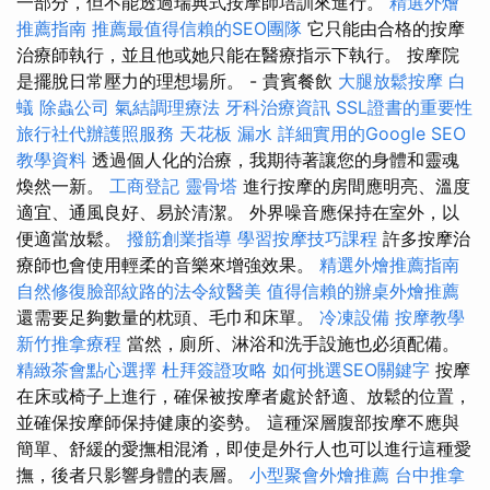
一部分，但不能透過瑞典式按摩師培訓來進行。
精選外燴
推薦指南
推薦最值得信賴的SEO團隊
它只能由合格的按摩
治療師執行，並且他或她只能在醫療指示下執行。 按摩院
是擺脫日常壓力的理想場所。 - 貴賓餐飲
大腿放鬆按摩
白
蟻
除蟲公司
氣結調理療法
牙科治療資訊
SSL證書的重要性
旅行社代辦護照服務
天花板 漏水
詳細實用的Google SEO
教學資料
透過個人化的治療，我期待著讓您的身體和靈魂
煥然一新。
工商登記
靈骨塔
進行按摩的房間應明亮、溫度
適宜、通風良好、易於清潔。 外界噪音應保持在室外，以
便適當放鬆。
撥筋創業指導
學習按摩技巧課程
許多按摩治
療師也會使用輕柔的音樂來增強效果。
精選外燴推薦指南
自然修復臉部紋路的法令紋醫美
值得信賴的辦桌外燴推薦
還需要足夠數量的枕頭、毛巾和床單。
冷凍設備
按摩教學
新竹推拿療程
當然，廁所、淋浴和洗手設施也必須配備。
精緻茶會點心選擇
杜拜簽證攻略
如何挑選SEO關鍵字
按摩
在床或椅子上進行，確保被按摩者處於舒適、放鬆的位置，
並確保按摩師保持健康的姿勢。 這種深層腹部按摩不應與
簡單、舒緩的愛撫相混淆，即使是外行人也可以進行這種愛
撫，後者只影響身體的表層。
小型聚會外燴推薦
台中推拿