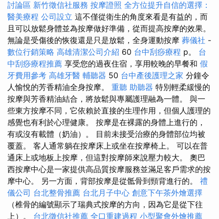
討論區
新竹徵信社服務
按摩證照
全方位提升自信的選擇：
醫美療程
公司設立
這不僅從衛生的角度來看是有益的，而
且可以放鬆身體並為按摩做好準備，從而提高按摩的效果。
無論是受傷後的恢復還是只是放鬆，全身運動按摩
葬儀社
-
數位行銷策略
高雄清潔公司介紹
60
台中刮痧療程
p。
台
中刮痧療程推薦
享受您的過夜住宿，享用較晚的早餐和
假
牙費用參考
高雄牙醫
輔聽器
50
台中產後護理之家
分鐘令
人愉悅的芳香精油全身按摩。
重聽 助聽器
特別輕柔緩慢的
按摩與芳香精油結合，將放鬆與專屬護理融為一體。 與一
些東方按摩不同，它依賴於直接的生理作用，但個人護理的
感覺也有利於心理健康。 按摩是在裸露的身體上進行的，
有或沒有載體（奶油）。 目前未接受治療的身體部位均被
覆蓋。 客人通常躺在按摩床上或坐在按摩椅上。 可以在普
通床上或地板上按摩，但這對按摩師來說壓力較大。 奧巴
西按摩中心是一家提供高品質按摩服務並滿足客戶需求的按
摩中心。 另一方面，背部按摩是從骶骨到頸背進行的。
禮
儀公司
台北整骨推薦
台北月子中心
創意下午茶外燴選擇
（椎骨的編號顯示了瑞典式按摩的方向，因為它是從下往
上）。
台北徵信社推薦
全口重建過程
小型聚會外燴推薦