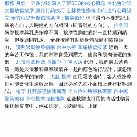
服務
月嫂一天多少錢
深入了解SEO的核心概念
台北會計師
大里放鬆按摩
網路行銷技巧
士林整復療程
如何進行公司設
立
全方位提升自信的選擇：醫美療程
但平滑時不要忘記正
確的方向，與時鐘的方向相同（即冒號的方向）。
推拿師
胸部按摩與乳房按摩不同；按摩從胸腔底部一直持續到鎖
骨，但要避開乳房。 全身按摩有助於身體放鬆和恢復活
力。
護照過期換發指南
台中水療
頭痛放鬆按摩
經過一天
的辛苦工作後，我們常常會受到壓力、疲勞和肌肉僵硬的折
磨。
北投推拿推薦
長照中心 單人房
此外，我們還以紫色
這一總是與優雅和皇室聯繫在一起的顏色進行設計，讓您隨
時享受奢華的按摩。
大腿 按摩
使用霜或油時，客人或按摩
師可能會發生過敏反應，因此必須先在小面積上進行材料測
試。
植牙
杜拜簽證快速辦理
全方位外燴服務專家
台中抓
龍筋療程
草屯按摩服務推薦
這些載體也可用於將活性物質
輸送到皮膚中，例如抗炎、肌肉鬆弛、止痛。